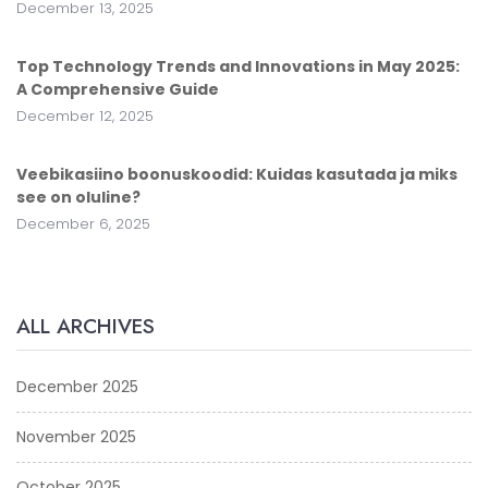
December 13, 2025
Top Technology Trends and Innovations in May 2025:
A Comprehensive Guide
December 12, 2025
Veebikasiino boonuskoodid: Kuidas kasutada ja miks
see on oluline?
December 6, 2025
ALL ARCHIVES
December 2025
November 2025
October 2025