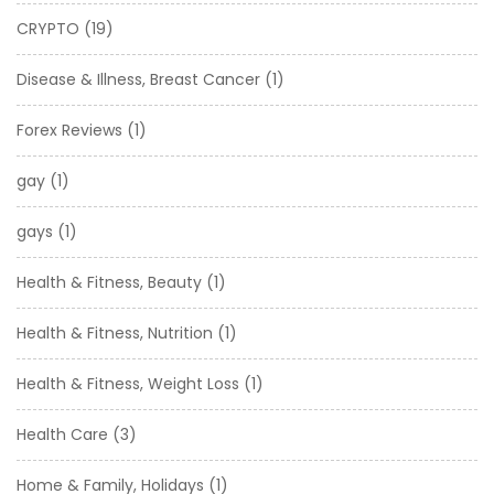
CRYPTO
(19)
Disease & Illness, Breast Cancer
(1)
Forex Reviews
(1)
gay
(1)
gays
(1)
Health & Fitness, Beauty
(1)
Health & Fitness, Nutrition
(1)
Health & Fitness, Weight Loss
(1)
Health Care
(3)
Home & Family, Holidays
(1)