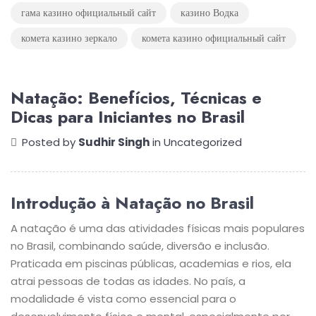
гама казино официальный сайт
казино Водка
комета казино зеркало
комета казино официальный сайт
Natação: Benefícios, Técnicas e
Dicas para Iniciantes no Brasil
Posted by
Sudhir Singh
in
Uncategorized
Introdução à Natação no Brasil
A natação é uma das atividades físicas mais populares
no Brasil, combinando saúde, diversão e inclusão.
Praticada em piscinas públicas, academias e rios, ela
atrai pessoas de todas as idades. No país, a
modalidade é vista como essencial para o