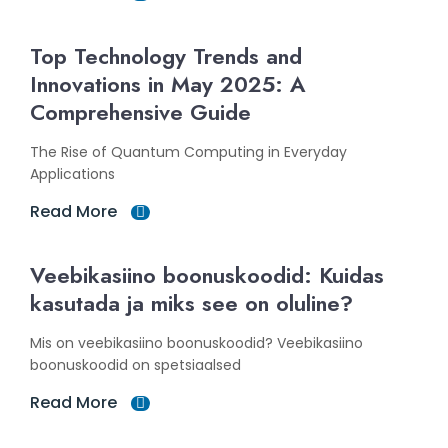
Top Technology Trends and
Innovations in May 2025: A
Comprehensive Guide
The Rise of Quantum Computing in Everyday
Applications
Read More
Veebikasiino boonuskoodid: Kuidas
kasutada ja miks see on oluline?
Mis on veebikasiino boonuskoodid? Veebikasiino
boonuskoodid on spetsiaalsed
Read More