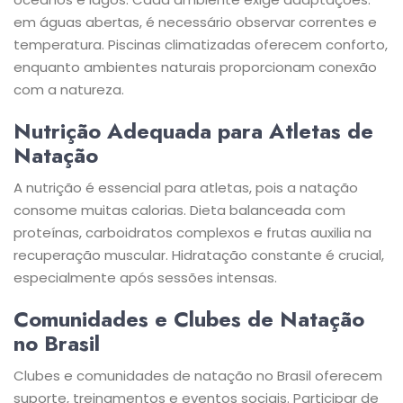
em águas abertas, é necessário observar correntes e
temperatura. Piscinas climatizadas oferecem conforto,
enquanto ambientes naturais proporcionam conexão
com a natureza.
Nutrição Adequada para Atletas de
Natação
A nutrição é essencial para atletas, pois a natação
consome muitas calorias. Dieta balanceada com
proteínas, carboidratos complexos e frutas auxilia na
recuperação muscular. Hidratação constante é crucial,
especialmente após sessões intensas.
Comunidades e Clubes de Natação
no Brasil
Clubes e comunidades de natação no Brasil oferecem
suporte, treinamentos e eventos sociais. Participar de