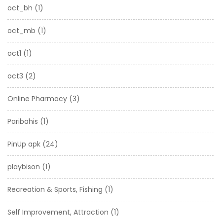
oct_bh
(1)
oct_mb
(1)
oct1
(1)
oct3
(2)
Online Pharmacy
(3)
Paribahis
(1)
PinUp apk
(24)
playbison
(1)
Recreation & Sports, Fishing
(1)
Self Improvement, Attraction
(1)