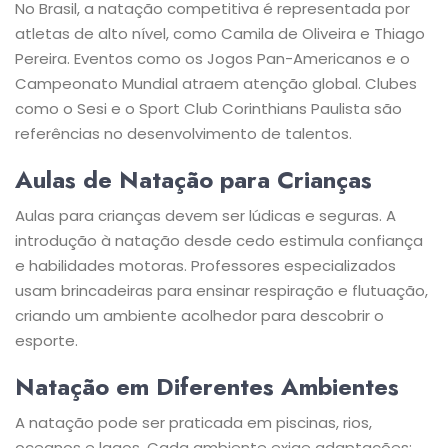
No Brasil, a natação competitiva é representada por
atletas de alto nível, como Camila de Oliveira e Thiago
Pereira. Eventos como os Jogos Pan-Americanos e o
Campeonato Mundial atraem atenção global. Clubes
como o Sesi e o Sport Club Corinthians Paulista são
referências no desenvolvimento de talentos.
Aulas de Natação para Crianças
Aulas para crianças devem ser lúdicas e seguras. A
introdução à natação desde cedo estimula confiança
e habilidades motoras. Professores especializados
usam brincadeiras para ensinar respiração e flutuação,
criando um ambiente acolhedor para descobrir o
esporte.
Natação em Diferentes Ambientes
A natação pode ser praticada em piscinas, rios,
oceanos e lagos. Cada ambiente exige adaptações: