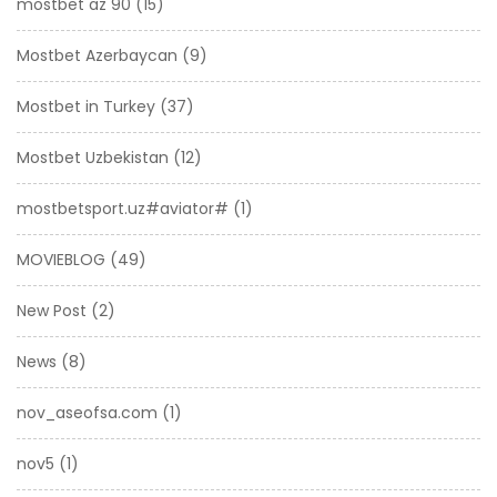
mostbet az 90
(15)
Mostbet Azerbaycan
(9)
Mostbet in Turkey
(37)
Mostbet Uzbekistan
(12)
mostbetsport.uz#aviator#
(1)
MOVIEBLOG
(49)
New Post
(2)
News
(8)
nov_aseofsa.com
(1)
nov5
(1)