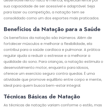
desenvolvimento físico e mental, especialmente por
sua capacidade de ser acessível e adaptável. Seja
para lazer ou competição, a natação tem se
consolidado como um dos esportes mais praticados.
Benefícios da Natação para a Saúde
Os benefícios da natação são inúmeros. Além de
fortalecer músculos e melhorar a flexibilidade, ela
contribui para a saúde cardíaca e pulmonar. A prática
regular ajuda a reduzir o estresse e a melhorar a
qualidade do sono. Para crianças, a natação estimula o
desenvolvimento motor, enquanto para idosos,
oferece um exercício seguro contra quedas. É uma
atividade que promove equilíbrio entre corpo e mente,
ideal para quem busca bem-estar integral.
Técnicas Básicas de Natação
As técnicas de natação variam conforme o estilo, mas