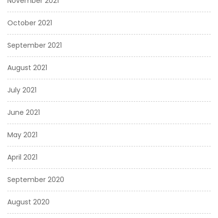
November 2021
October 2021
September 2021
August 2021
July 2021
June 2021
May 2021
April 2021
September 2020
August 2020