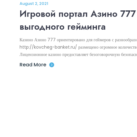
August 2, 2021
Игровой портал Азино 777
выгодного гейминга
Казино Азино 777 ориентировано для геймеров с разнообразн
http://kovcheg-banket.ru/ размещено огромное количество 
Лицензионное казино предоставляет безоговорочную безопас
Read More