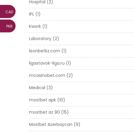
Hospital
(2)
CAD
IPL
(1)
Kwork
(1)
PKR
Laboratory
(2)
leonbetkz.com
(1)
ligastavok-liga.ru
(1)
mcasinobet.com
(2)
Medical
(3)
mostbet apk
(10)
mostbet az 90
(15)
Mostbet Azerbaycan
(9)