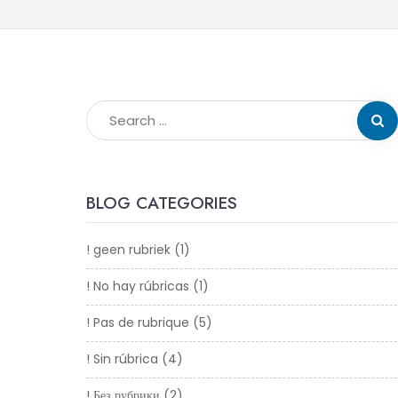
BLOG CATEGORIES
! geen rubriek
(1)
! No hay rúbricas
(1)
! Pas de rubrique
(5)
! Sin rúbrica
(4)
! Без рубрики
(2)