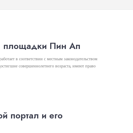
й площадки Пин Ап
аботает в соответствии с местным законодательством
достигшие совершеннолетнего возраста, имеют право
й портал и его