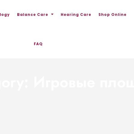
logy
Balance Care
Hearing Care
Shop Online
FAQ
gory: Игровые пло